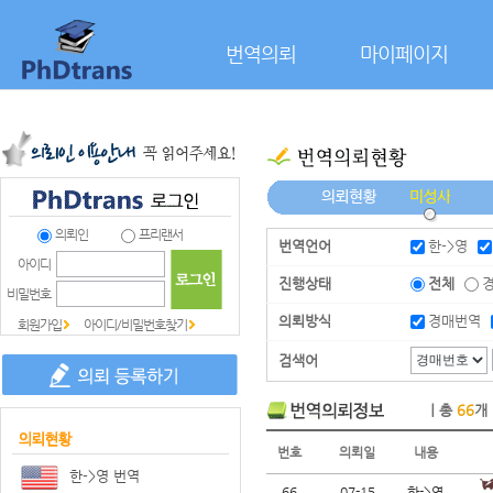
본문으로 바로가기
번역의뢰
마이페이지
의뢰인
프리랜서
번역언어
한->영
아이디
진행상태
전체
비밀번호
의뢰방식
경매번역
회원가입
아이디/비밀번호찾기
검색어
｜총
66
개
번호
의뢰일
내용
한->영 번역
66
07-15
한->영