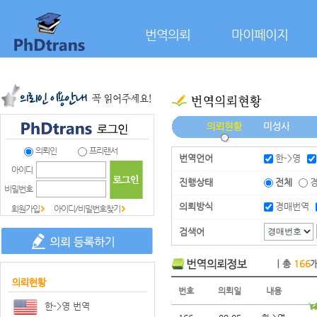
본문으로 바로가기
번역의뢰
마이페이지
의뢰인
프리랜서
번역언어
한->영
아이디
진행상태
전체
비밀번호
의뢰방식
경매번역
회원가입
아이디/비밀번호찾기
검색어
｜총
166
번호
의뢰일
내용
한->영 번역