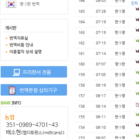
166
08-05
한->영
인의
영->한 번역
165
07-28
한->영
164
07-19
한->영
163
07-19
한->영
번역자료실
162
07-15
한->영
번역비용 안내
이용절차 상세 설명
161
07-14
한->영
160
07-07
영->한
159
07-05
한->영
158
06-19
한->영
157
06-17
한->영
156
06-14
한->영
155
06-11
한->영
154
06-10
한->영
153
06-02
한->영