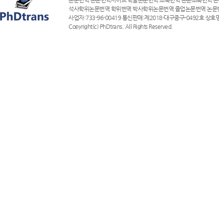
논문번역 논문번역사이트 학술논문번역 초록번역 논문초록번역 논
석사학위논문번역 학위번역 박사학위논문번역 졸업논문번역 논문
사업자:733-96-00419 통신판매:제2018-대구중구-0492호 상호명
Copyright(c) PhDtrans. All Rights Reserved.