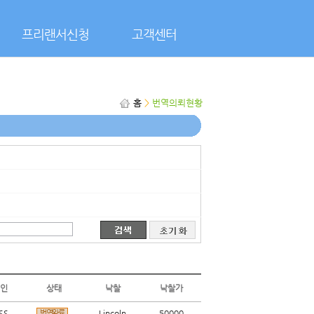
프리랜서신청
고객센터
홈
>
번역의뢰현황
인
상태
낙찰
낙찰가
SS
번역완료
Lincoln
50000