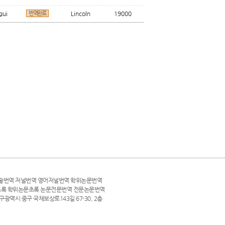
gui
번역완료
Lincoln
19000
술번역 저널번역 영어저널번역 학위논문번역
초록 학위논문초록 논문전문번역 전문논문번역
 대구광역시 중구 국채보상로143길 67-30, 2층