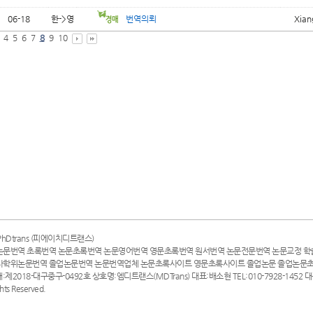
06-18
한->영
번역의뢰
Xian
4
5
6
7
8
9
10
hDtrans (피에이치디트랜스)
논문번역 초록번역 논문초록번역 논문영어번역 영문초록번역 원서번역 논문전문번역 논문교정 학
사학위논문번역 졸업논문번역 논문번역업체 논문초록사이트 영문초록사이트 졸업논문 졸업논문
매:제2018-대구중구-0492호 상호명:엠디트랜스(MDTrans) 대표:배소현 TEL:010-7928-1452
ghts Reserved.