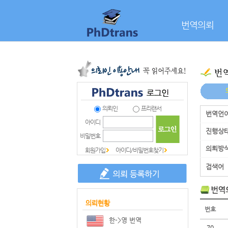
번역의뢰
의뢰인
프리랜서
번역언
아이디
진행상
비밀번호
의뢰방
회원가입
아이디/비밀번호찾기
검색어
번호
한->영 번역
70