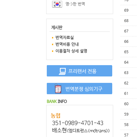
영->한 번역
69
68
67
번역자료실
66
번역비용 안내
이용절차 상세 설명
65
64
63
62
61
60
59
58
57