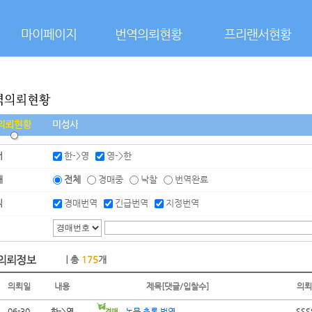
본문으로 바로가기
마이페이지
번역의뢰현황
프리랜서현황
어
한->영
영->한
태
전체
경매중
낙찰
번역완료
식
경매번역
긴급번역
지정번역
｜총
175
개
의뢰일
내용
제목[댓글/입찰수]
의뢰
06-30
한->영
논문 초록 번역
SSS