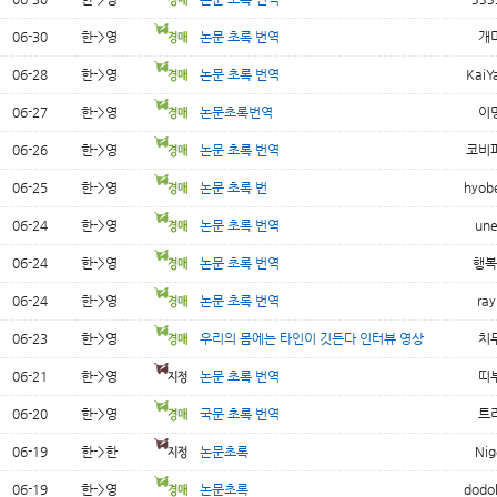
06-30
한->영
논문 초록 번역
개
06-28
한->영
논문 초록 번역
KaiY
06-27
한->영
논문초록번역
이
06-26
한->영
논문 초록 번역
코비
06-25
한->영
논문 초록 번
hyob
06-24
한->영
논문 초록 번역
un
06-24
한->영
논문 초록 번역
행복
06-24
한->영
논문 초록 번역
ray
06-23
한->영
우리의 몸에는 타인이 깃든다 인터뷰 영상
치
06-21
한->영
논문 초록 번역
띠
06-20
한->영
국문 초록 번역
트
06-19
한->한
논문초록
Nig
06-19
한->영
논문초록
dodol