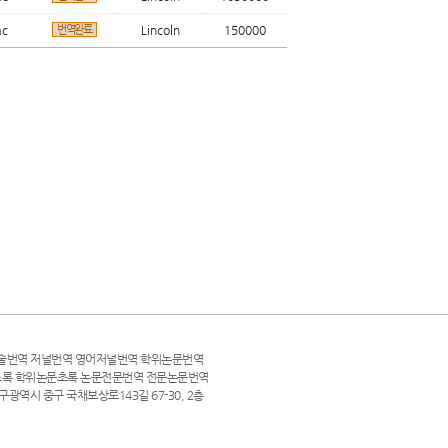
ac
번역완료
Lincoln
150000
술번역 저널번역 영어저널번역 학위논문번역
초록 학위논문초록 논문전문번역 전문논문번역
 대구광역시 중구 국채보상로143길 67-30, 2층