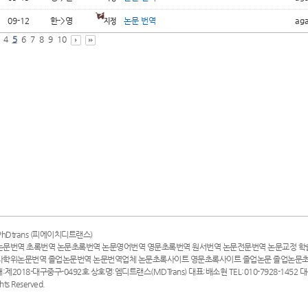
09-12
한->영
논문 번역
ag
4
5
6
7
8
9
10
hDtrans (피에이치디트랜스)
논문번역 초록번역 논문초록번역 논문영어번역 영문초록번역 원서번역 논문전문번역 논문교정 학
사학위논문번역 졸업논문번역 논문번역업체 논문초록사이트 영문초록사이트 졸업논문 졸업논문
매:제2018-대구중구-0492호 상호명:엠디트랜스(MDTrans) 대표:배소현 TEL:010-7928-1452
ghts Reserved.