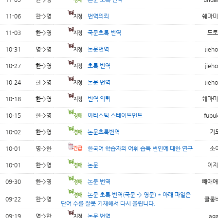
11-06
한->영
번역의뢰
쉐마미
11-03
한->영
국문초록 번역
도토
10-31
영->영
논문번역
jieho
10-27
한->영
초록 번역
jieho
10-24
한->영
논문 번역
jieho
10-18
한->영
번역 의뢰
쉐마미
10-15
한->영
아티스틱 스테이트먼트
fubuk
10-02
한->영
논문초록번역
기
10-01
영->한
한국어 학습자의 어휘 습득 변인에 대한 연구
소
10-01
한->영
논문
이지
09-30
한->영
논문 번역
빼애애
논문 초록 번역(국문 -> 영문) * 아래 파일은
09-22
한->영
콜롬
단어 수를 잘못 기재해서 다시 올립니다.
09-19
영->한
논문 번역
ag