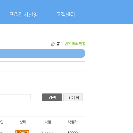
프리랜서신청
고객센터
홈
>
번역의뢰현황
인
상태
낙찰
낙찰가
mvi
번역완료
Lincoln
50000