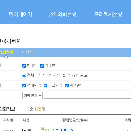
본문으로 바로가기
마이페이지
번역의뢰현황
프리랜서현황
어
한->영
영->한
태
전체
경매중
낙찰
번역완료
식
경매번역
긴급번역
지정번역
｜총
175
개
의뢰일
내용
제목[댓글/입찰수]
의뢰
11-09
한->영
논문 초록 번역
urida