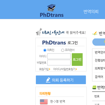
번역의뢰
의뢰인
프리랜서
번역언
아이디
진행상
비밀번호
의뢰방
회원가입
아이디/비밀번호찾기
검색어
번호
한->영 번역
115