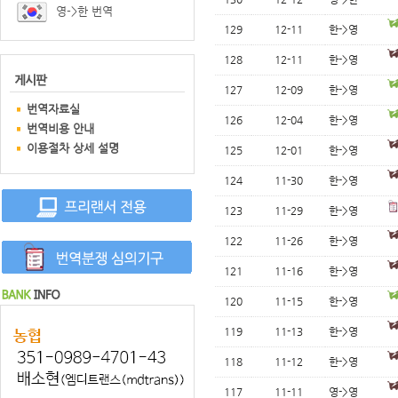
영->한 번역
129
12-11
한->영
128
12-11
한->영
127
12-09
한->영
번역자료실
126
12-04
한->영
번역비용 안내
이용절차 상세 설명
125
12-01
한->영
124
11-30
한->영
123
11-29
한->영
122
11-26
한->영
121
11-16
한->영
120
11-15
한->영
119
11-13
한->영
118
11-12
한->영
117
11-11
영->영