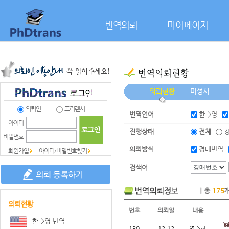
본문으로 바로가기
번역의뢰
마이페이지
의뢰인
프리랜서
번역언어
한->영
아이디
진행상태
전체
비밀번호
의뢰방식
경매번역
회원가입
아이디/비밀번호찾기
검색어
｜총
175
번호
의뢰일
내용
한->영 번역
130
12-12
영->한