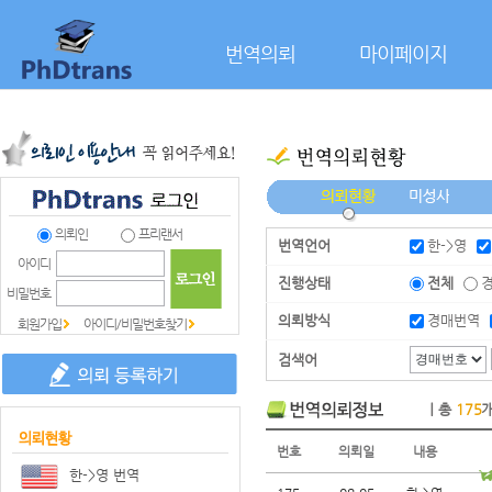
본문으로 바로가기
번역의뢰
마이페이지
의뢰인
프리랜서
번역언어
한->영
아이디
진행상태
전체
비밀번호
의뢰방식
경매번역
회원가입
아이디/비밀번호찾기
검색어
｜총
175
번호
의뢰일
내용
한->영 번역