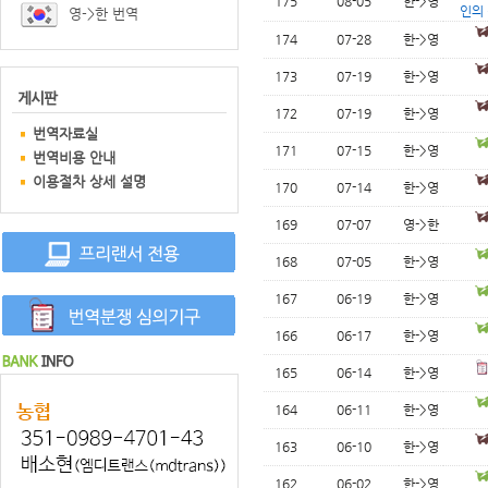
175
08-05
한->영
인의
영->한 번역
174
07-28
한->영
173
07-19
한->영
172
07-19
한->영
번역자료실
171
07-15
한->영
번역비용 안내
이용절차 상세 설명
170
07-14
한->영
169
07-07
영->한
168
07-05
한->영
167
06-19
한->영
166
06-17
한->영
165
06-14
한->영
164
06-11
한->영
163
06-10
한->영
162
06-02
한->영