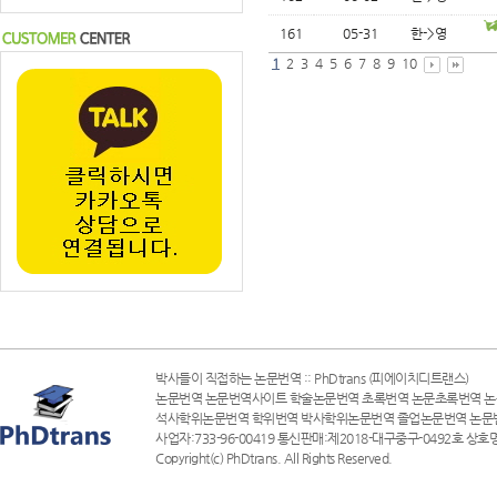
161
05-31
한->영
1
2
3
4
5
6
7
8
9
10
박사들이 직접하는 논문번역 :: PhDtrans (피에이치디트랜스)
논문번역 논문번역사이트 학술논문번역 초록번역 논문초록번역 논
석사학위논문번역 학위번역 박사학위논문번역 졸업논문번역 논문
사업자:733-96-00419 통신판매:제2018-대구중구-0492호 상호명
Copyright(c) PhDtrans. All Rights Reserved.