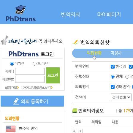
본문으로 바로가기
번역의뢰
마이페이지
의뢰인
프리랜서
번역언어
한->영
아이디
진행상태
전체
비밀번호
의뢰방식
경매번역
회원가입
아이디/비밀번호찾기
검색어
｜총
175
번호
의뢰일
내용
한->영 번역