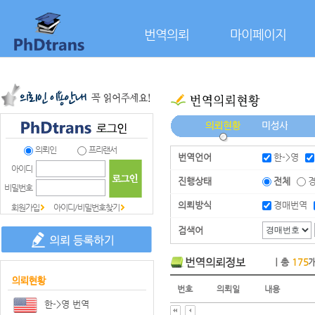
본문으로 바로가기
번역의뢰
마이페이지
의뢰인
프리랜서
번역언어
한->영
아이디
진행상태
전체
비밀번호
의뢰방식
경매번역
회원가입
아이디/비밀번호찾기
검색어
｜총
175
번호
의뢰일
내용
한->영 번역