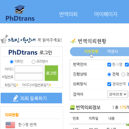
본문으로 바로가기
번역의뢰
마이페이지
의뢰인
프리랜서
번역언어
한->영
아이디
진행상태
전체
비밀번호
의뢰방식
경매번역
회원가입
아이디/비밀번호찾기
검색어
｜총
175
번호
의뢰일
내용
한->영 번역