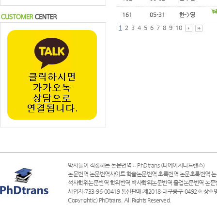
161
05-31
한->영
1
2
3
4
5
6
7
8
9
10
박사들이 직접하는 논문번역 :: PhDtrans (피에이치디트랜스)
논문번역 논문번역사이트 학술논문번역 초록번역 논문초록번역 논
석사학위논문번역 학위번역 박사학위논문번역 졸업논문번역 논문
사업자:733-96-00419 통신판매:제2018-대구중구-0492호 상호명
Copyright(c) PhDtrans. All Rights Reserved.