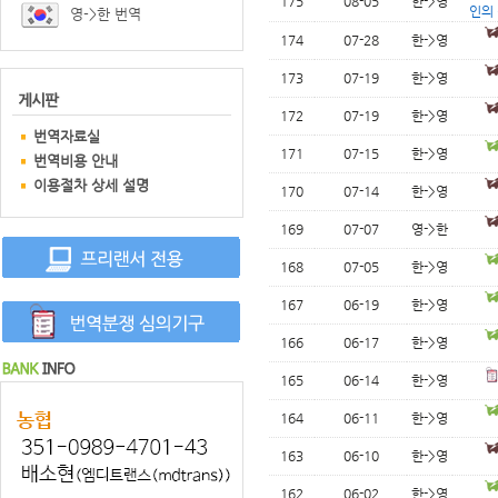
175
08-05
한->영
인의
영->한 번역
174
07-28
한->영
173
07-19
한->영
172
07-19
한->영
번역자료실
171
07-15
한->영
번역비용 안내
이용절차 상세 설명
170
07-14
한->영
169
07-07
영->한
168
07-05
한->영
167
06-19
한->영
166
06-17
한->영
165
06-14
한->영
164
06-11
한->영
163
06-10
한->영
162
06-02
한->영